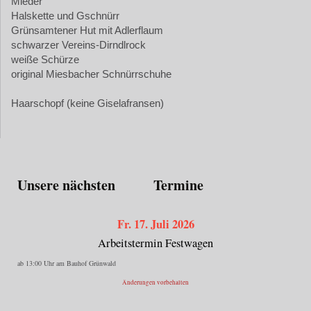
Mieder
Halskette und Gschnürr
Grünsamtener Hut mit Adlerflaum
schwarzer Vereins-Dirndlrock
weiße Schürze
original Miesbacher Schnürrschuhe
Haarschopf (keine Giselafransen)
Unsere nächsten Termine
Fr. 17. Juli 2026
Arbeitstermin Festwagen
ab 13:00 Uhr am Bauhof Grünwald
Änderungen vorbehalten