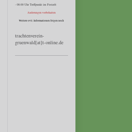
- 08:00 Uhr Treffpunkt im Festzelt
Änderungen vorbehalten
Weitere evtl. Informationen folgen noch
trachtenverein-
gruenwald[at]t-online.de