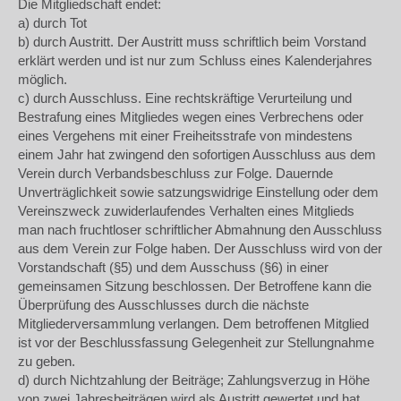
Die Mitgliedschaft endet:
a) durch Tot
b) durch Austritt. Der Austritt muss schriftlich beim Vorstand
erklärt werden und ist nur zum Schluss eines Kalenderjahres
möglich.
c) durch Ausschluss. Eine rechtskräftige Verurteilung und
Bestrafung eines Mitgliedes wegen eines Verbrechens oder
eines Vergehens mit einer Freiheitsstrafe von mindestens
einem Jahr hat zwingend den sofortigen Ausschluss aus dem
Verein durch Verbandsbeschluss zur Folge. Dauernde
Unverträglichkeit sowie satzungswidrige Einstellung oder dem
Vereinszweck zuwiderlaufendes Verhalten eines Mitglieds
man nach fruchtloser schriftlicher Abmahnung den Ausschluss
aus dem Verein zur Folge haben. Der Ausschluss wird von der
Vorstandschaft (§5) und dem Ausschuss (§6) in einer
gemeinsamen Sitzung beschlossen. Der Betroffene kann die
Überprüfung des Ausschlusses durch die nächste
Mitgliederversammlung verlangen. Dem betroffenen Mitglied
ist vor der Beschlussfassung Gelegenheit zur Stellungnahme
zu geben.
d) durch Nichtzahlung der Beiträge; Zahlungsverzug in Höhe
von zwei Jahresbeiträgen wird als Austritt gewertet und hat