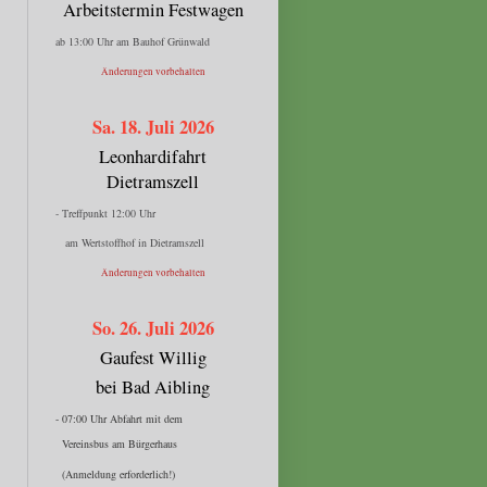
Arbeitstermin Festwagen
ab 13:00 Uhr am Bauhof Grünwald
Änderungen vorbehalten
Sa. 18. Juli 2026
Leonhardifahrt
Dietramszell
- Treffpunkt 12:00 Uhr
am Wertstoffhof in Dietramszell
Änderungen vorbehalten
So. 26. Juli 2026
Gaufest Willig
bei Bad Aibling
- 07:00 Uhr Abfahrt mit dem
Vereinsbus am Bürgerhaus
(Anmeldung erforderlich!)