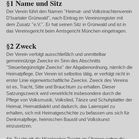
§1 Name und Sitz
Der Verein führt den Namen ''Heimat- und Volkstrachtenverein
D'Isartaler Grünwald'', nach Eintrag im Vereinsregister mit
dem Zusatz ''e.V.''. Er hat seinen Sitz in Grünwald und ist in
das Vereinsgericht beim Amtsgericht München eingetragen.
§2 Zweck
Der Verein verfolgt ausschließlich und unmittelbar
gemeinnützige Zwecke im Sinn des Abschnitts
''Steuerbegünstigte Zwecke'' der Abgabenordnung, nämlich die
Heimatpflege. Der Verein ist selbstlos tätig, er verfolgt nicht in
erster Linie eigenwirtschaftliche Zwecke. Zweck des Vereins
ist es, Tracht, Sitte und Brauchtum zu erhalten. Dieser
Satzungszweck wird verwirklicht insbesondere durch die
Pflege von Volksmusik, Volkslied, Tänze und Schuhplattler der
Heimat, Heimatdialekt und dadurch, das Laienspiel zu
erhalten, sich mit Heimatgeschichte zu befassen uns sich für
Denkmalpflege, heimischen Baustil und Volkskunst
einzusetzen.
Als Tracht gilt die Miesbacher Tracht: im Übrigen gelten die